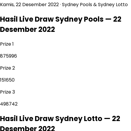
Kamis, 22 Desember 2022
· Sydney Pools & Sydney Lotto
Hasil Live Draw Sydney Pools —
22
Desember 2022
Prize 1
875996
Prize 2
151650
Prize 3
498742
Hasil Live Draw Sydney Lotto —
22
Desember 2022