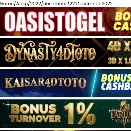
Home
/
Arsip
/
2022
/
desember
/
22 Desember 2022