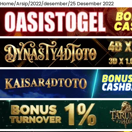
Home
/
Arsip
/
2022
/
desember
/
25 Desember 2022