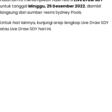
untuk tanggal
Minggu, 25 Desember 2022
, diambil
langsung dari sumber resmi Sydney Pools.
Untuk hari lainnya, kunjungi
arsip lengkap Live Draw SDY
atau
Live Draw SDY hari ini
.