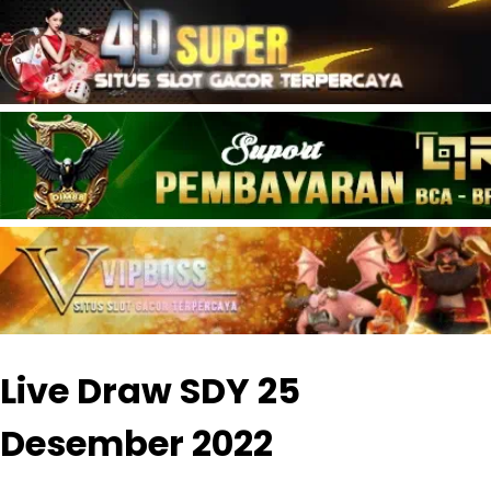
Live Draw SDY
25
Desember 2022