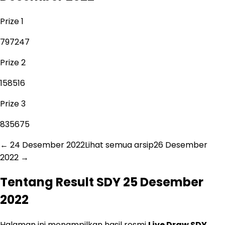
Prize 1
797247
Prize 2
158516
Prize 3
835675
←
24 Desember 2022
Lihat semua arsip
26 Desember
2022
→
Tentang Result SDY
25 Desember
2022
Halaman ini menampilkan hasil resmi
Live Draw SDY