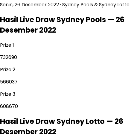
Senin, 26 Desember 2022
· Sydney Pools & Sydney Lotto
Hasil Live Draw Sydney Pools —
26
Desember 2022
Prize 1
732690
Prize 2
566037
Prize 3
608670
Hasil Live Draw Sydney Lotto —
26
Desember 2022