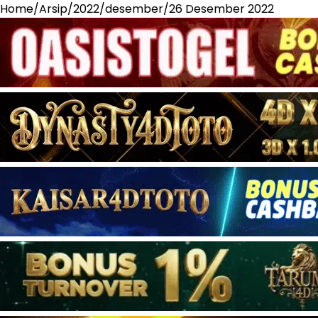
Home
/
Arsip
/
2022
/
desember
/
26 Desember 2022