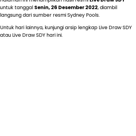
untuk tanggal
Senin, 26 Desember 2022
, diambil
langsung dari sumber resmi Sydney Pools.
Untuk hari lainnya, kunjungi
arsip lengkap Live Draw SDY
atau
Live Draw SDY hari ini
.