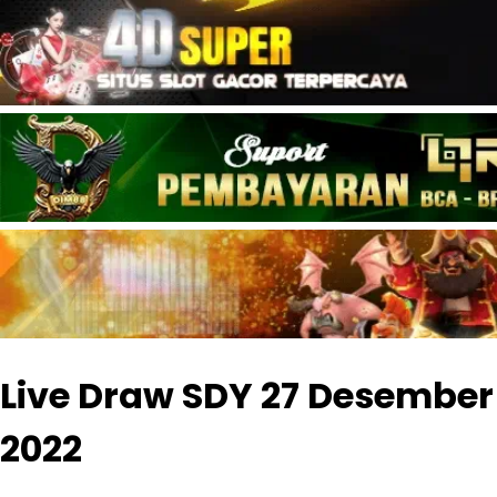
Live Draw SDY
27 Desember
2022