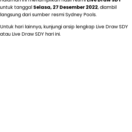
untuk tanggal
Selasa, 27 Desember 2022
, diambil
langsung dari sumber resmi Sydney Pools.
Untuk hari lainnya, kunjungi
arsip lengkap Live Draw SDY
atau
Live Draw SDY hari ini
.