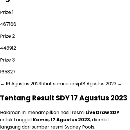
Prize 1
467166
Prize 2
448912
Prize 3
165827
←
16 Agustus 2023
Lihat semua arsip
18 Agustus 2023
→
Tentang Result SDY
17 Agustus 2023
Halaman ini menampilkan hasil resmi
Live Draw SDY
untuk tanggal
Kamis, 17 Agustus 2023
, diambil
langsung dari sumber resmi Sydney Pools.