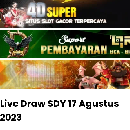
Live Draw SDY
17 Agustus
2023