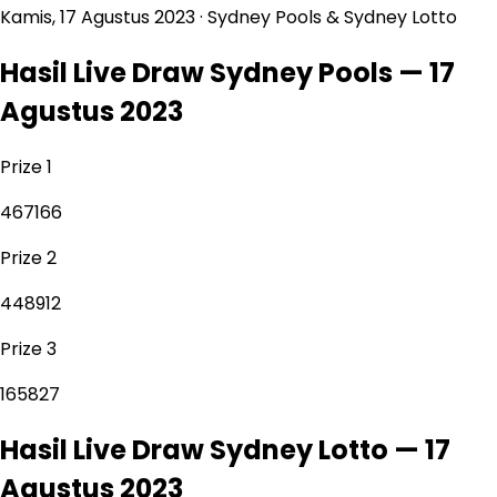
Kamis, 17 Agustus 2023
· Sydney Pools & Sydney Lotto
Hasil Live Draw Sydney Pools —
17
Agustus 2023
Prize 1
467166
Prize 2
448912
Prize 3
165827
Hasil Live Draw Sydney Lotto —
17
Agustus 2023