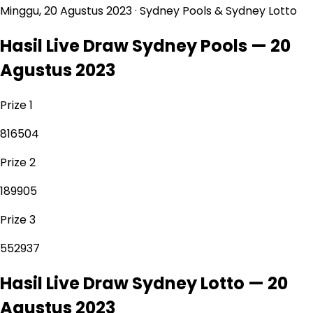
Minggu, 20 Agustus 2023
· Sydney Pools & Sydney Lotto
Hasil Live Draw Sydney Pools —
20
Agustus 2023
Prize 1
816504
Prize 2
189905
Prize 3
552937
Hasil Live Draw Sydney Lotto —
20
Agustus 2023