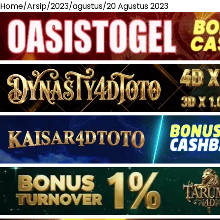
Home
/
Arsip
/
2023
/
agustus
/
20 Agustus 2023