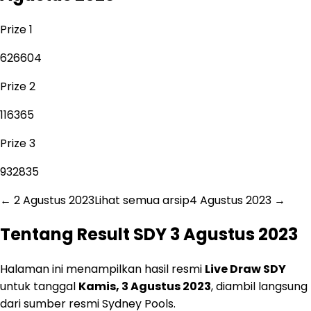
Prize 1
626604
Prize 2
116365
Prize 3
932835
←
2 Agustus 2023
Lihat semua arsip
4 Agustus 2023
→
Tentang Result SDY
3 Agustus 2023
Halaman ini menampilkan hasil resmi
Live Draw SDY
untuk tanggal
Kamis, 3 Agustus 2023
, diambil langsung
dari sumber resmi Sydney Pools.