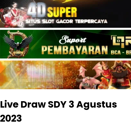
Live Draw SDY
3 Agustus
2023