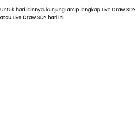
Untuk hari lainnya, kunjungi
arsip lengkap Live Draw SDY
atau
Live Draw SDY hari ini
.