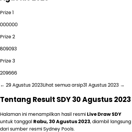
Prize 1
000000
Prize 2
809093
Prize 3
209666
←
29 Agustus 2023
Lihat semua arsip
31 Agustus 2023
→
Tentang Result SDY
30 Agustus 2023
Halaman ini menampilkan hasil resmi
Live Draw SDY
untuk tanggal
Rabu, 30 Agustus 2023
, diambil langsung
dari sumber resmi Sydney Pools.