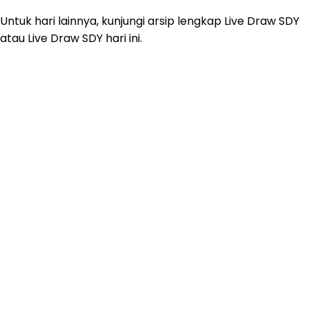
Untuk hari lainnya, kunjungi
arsip lengkap Live Draw SDY
atau
Live Draw SDY hari ini
.