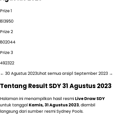
Prize 1
813950
Prize 2
802044
Prize 3
492322
←
30 Agustus 2023
Lihat semua arsip
1 September 2023
→
Tentang Result SDY
31 Agustus 2023
Halaman ini menampilkan hasil resmi
Live Draw SDY
untuk tanggal
Kamis, 31 Agustus 2023
, diambil
langsung dari sumber resmi Sydney Pools.