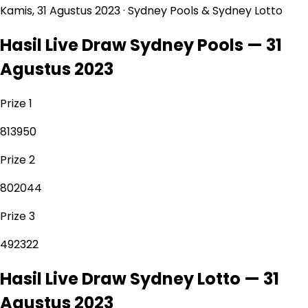
Kamis, 31 Agustus 2023
· Sydney Pools & Sydney Lotto
Hasil Live Draw Sydney Pools —
31
Agustus 2023
Prize 1
813950
Prize 2
802044
Prize 3
492322
Hasil Live Draw Sydney Lotto —
31
Agustus 2023