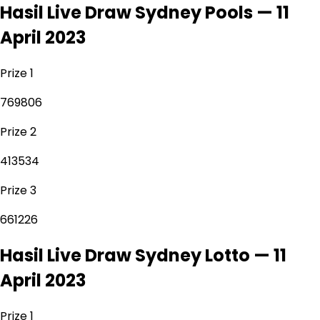
Hasil Live Draw Sydney Pools —
11
April 2023
Prize 1
769806
Prize 2
413534
Prize 3
661226
Hasil Live Draw Sydney Lotto —
11
April 2023
Prize 1