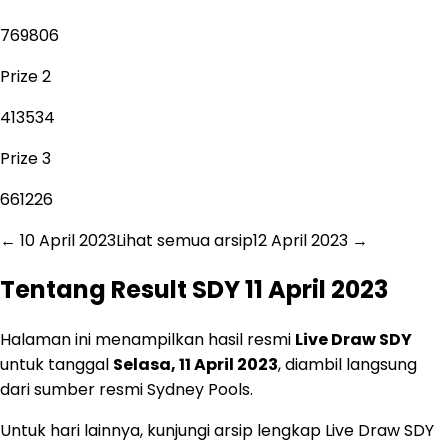
769806
Prize 2
413534
Prize 3
661226
←
10 April 2023
Lihat semua arsip
12 April 2023
→
Tentang Result SDY
11 April 2023
Halaman ini menampilkan hasil resmi
Live Draw SDY
untuk tanggal
Selasa, 11 April 2023
, diambil langsung
dari sumber resmi Sydney Pools.
Untuk hari lainnya, kunjungi
arsip lengkap Live Draw SDY