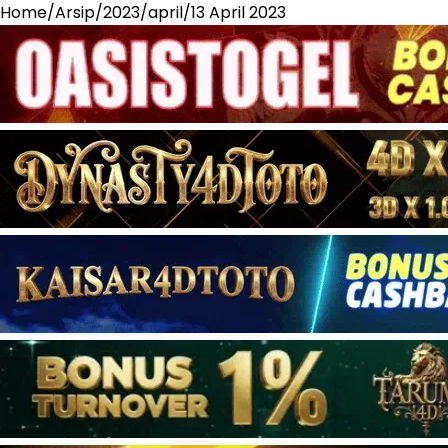
Home
/
Arsip
/
2023
/
april
/
13 April 2023