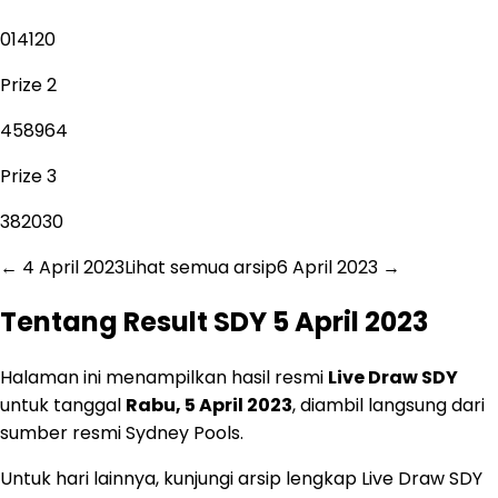
014120
Prize 2
458964
Prize 3
382030
←
4 April 2023
Lihat semua arsip
6 April 2023
→
Tentang Result SDY
5 April 2023
Halaman ini menampilkan hasil resmi
Live Draw SDY
untuk tanggal
Rabu, 5 April 2023
, diambil langsung dari
sumber resmi Sydney Pools.
Untuk hari lainnya, kunjungi
arsip lengkap Live Draw SDY