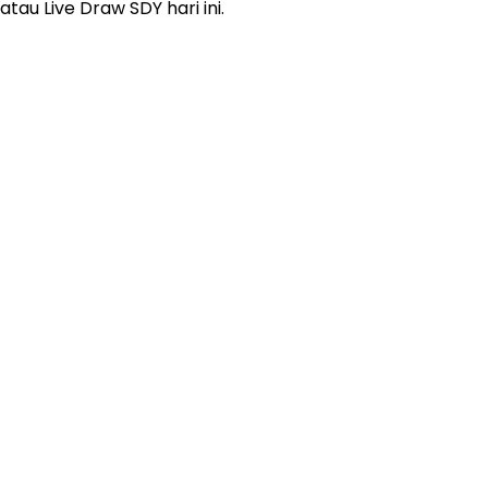
atau
Live Draw SDY hari ini
.