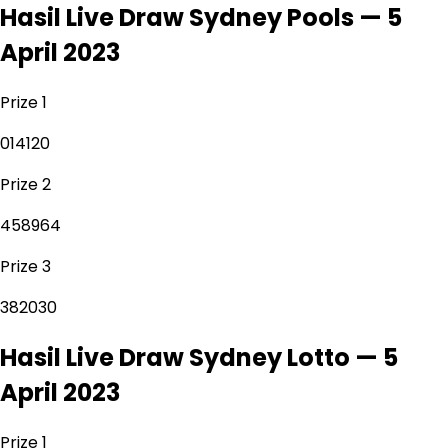
Hasil Live Draw Sydney Pools —
5
April 2023
Prize 1
014120
Prize 2
458964
Prize 3
382030
Hasil Live Draw Sydney Lotto —
5
April 2023
Prize 1