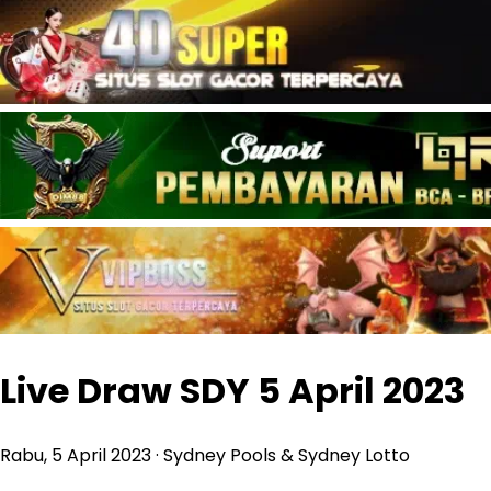
Live Draw SDY
5 April 2023
Rabu, 5 April 2023
· Sydney Pools & Sydney Lotto