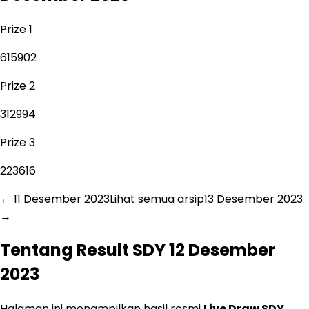
Prize 1
615902
Prize 2
312994
Prize 3
223616
←
11 Desember 2023
Lihat semua arsip
13 Desember 2023
→
Tentang Result SDY
12 Desember
2023
Halaman ini menampilkan hasil resmi
Live Draw SDY