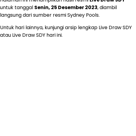
untuk tanggal
Senin, 25 Desember 2023
, diambil
langsung dari sumber resmi Sydney Pools.
Untuk hari lainnya, kunjungi
arsip lengkap Live Draw SDY
atau
Live Draw SDY hari ini
.