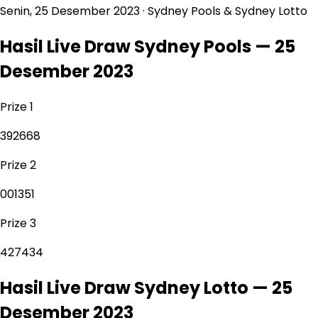
Senin, 25 Desember 2023
· Sydney Pools & Sydney Lotto
Hasil Live Draw Sydney Pools —
25
Desember 2023
Prize 1
392668
Prize 2
001351
Prize 3
427434
Hasil Live Draw Sydney Lotto —
25
Desember 2023