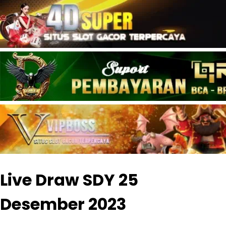
Live Draw SDY
25
Desember 2023