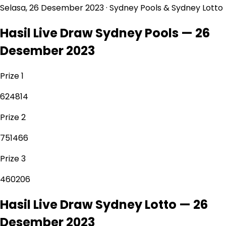
Selasa, 26 Desember 2023
· Sydney Pools & Sydney Lotto
Hasil Live Draw Sydney Pools —
26
Desember 2023
Prize 1
624814
Prize 2
751466
Prize 3
460206
Hasil Live Draw Sydney Lotto —
26
Desember 2023