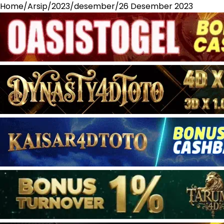
Home
/
Arsip
/
2023
/
desember
/
26 Desember 2023