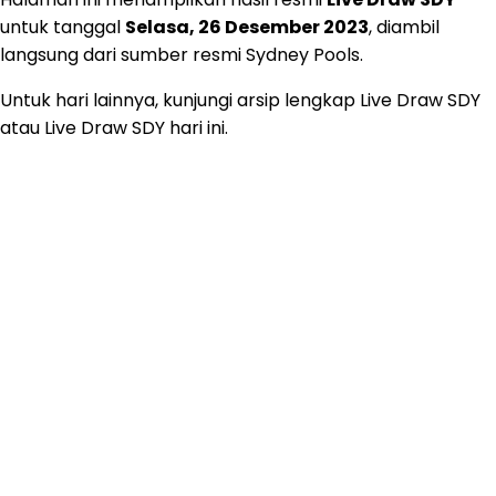
untuk tanggal
Selasa, 26 Desember 2023
, diambil
langsung dari sumber resmi Sydney Pools.
Untuk hari lainnya, kunjungi
arsip lengkap Live Draw SDY
atau
Live Draw SDY hari ini
.