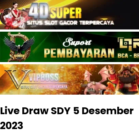
Live Draw SDY
5 Desember
2023