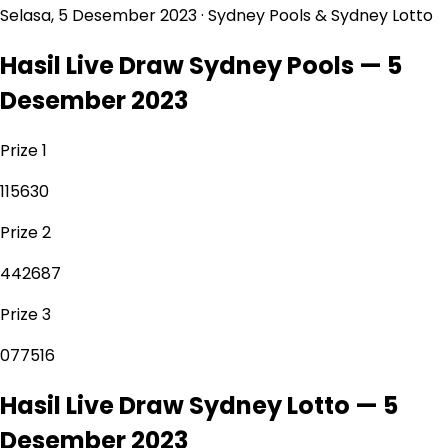
Selasa, 5 Desember 2023
· Sydney Pools & Sydney Lotto
Hasil Live Draw Sydney Pools —
5
Desember 2023
Prize 1
115630
Prize 2
442687
Prize 3
077516
Hasil Live Draw Sydney Lotto —
5
Desember 2023