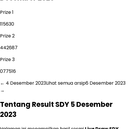
Prize 1
115630
Prize 2
442687
Prize 3
077516
←
4 Desember 2023
Lihat semua arsip
6 Desember 2023
→
Tentang Result SDY
5 Desember
2023
Halaman ini menampilkan hasil resmi
Live Draw SDY