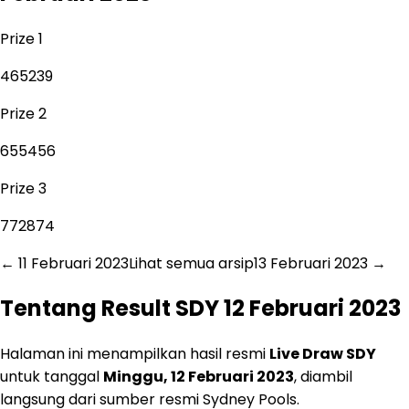
Prize 1
465239
Prize 2
655456
Prize 3
772874
←
11 Februari 2023
Lihat semua arsip
13 Februari 2023
→
Tentang Result SDY
12 Februari 2023
Halaman ini menampilkan hasil resmi
Live Draw SDY
untuk tanggal
Minggu, 12 Februari 2023
, diambil
langsung dari sumber resmi Sydney Pools.