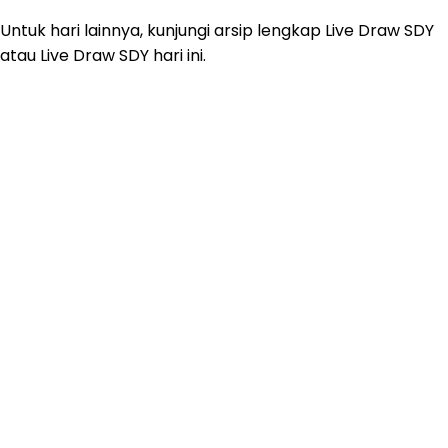
Untuk hari lainnya, kunjungi
arsip lengkap Live Draw SDY
atau
Live Draw SDY hari ini
.