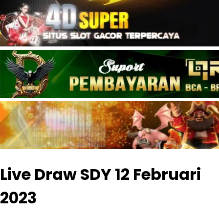
Live Draw SDY
12 Februari
2023