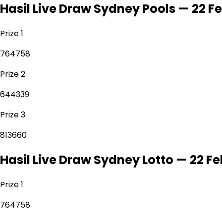
Hasil Live Draw Sydney Pools —
22 F
Prize 1
764758
Prize 2
644339
Prize 3
813660
Hasil Live Draw Sydney Lotto —
22 Fe
Prize 1
764758