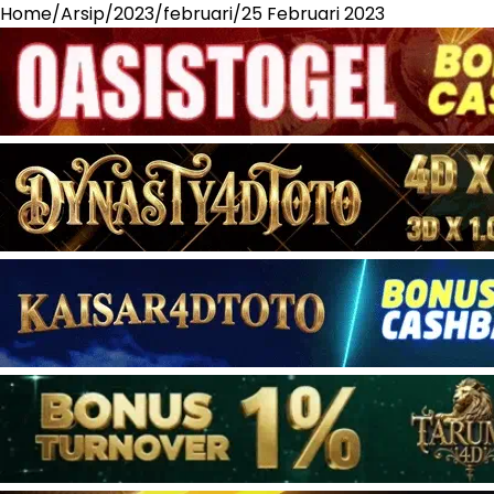
Home
/
Arsip
/
2023
/
februari
/
25 Februari 2023