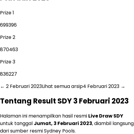
Prize 1
699396
Prize 2
870463
Prize 3
836227
←
2 Februari 2023
Lihat semua arsip
4 Februari 2023
→
Tentang Result SDY
3 Februari 2023
Halaman ini menampilkan hasil resmi
Live Draw SDY
untuk tanggal
Jumat, 3 Februari 2023
, diambil langsung
dari sumber resmi Sydney Pools.