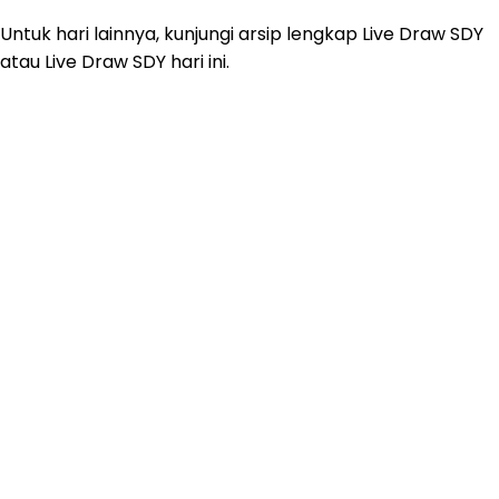
Untuk hari lainnya, kunjungi
arsip lengkap Live Draw SDY
atau
Live Draw SDY hari ini
.