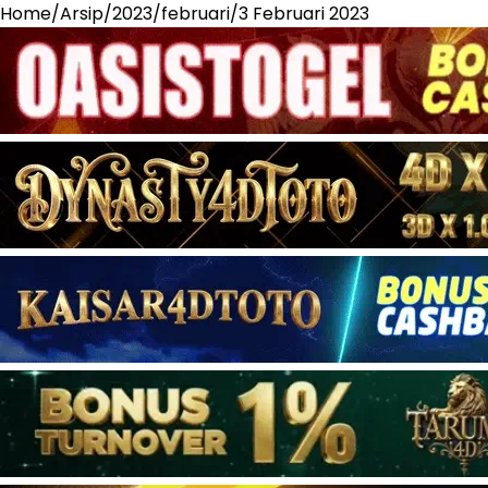
Home
/
Arsip
/
2023
/
februari
/
3 Februari 2023