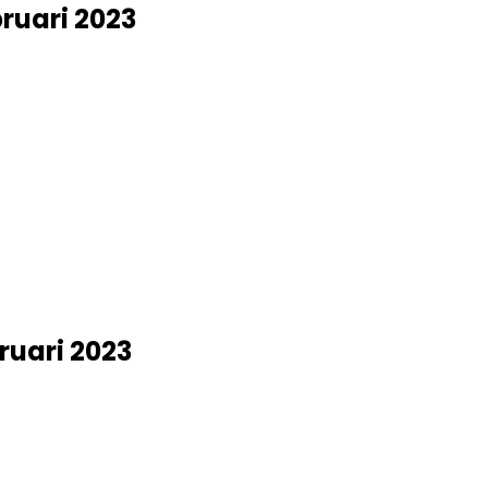
bruari 2023
ruari 2023