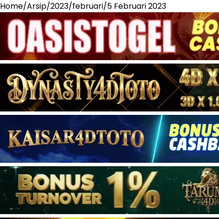
Home
/
Arsip
/
2023
/
februari
/
5 Februari 2023