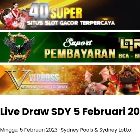
Live Draw SDY
5 Februari 2
Minggu, 5 Februari 2023
· Sydney Pools & Sydney Lotto