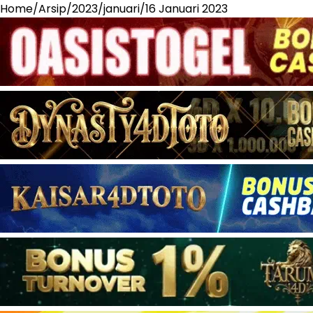
Home
/
Arsip
/
2023
/
januari
/
16 Januari 2023