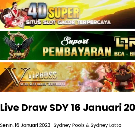
Live Draw SDY
16 Januari 2
Senin, 16 Januari 2023
· Sydney Pools & Sydney Lotto