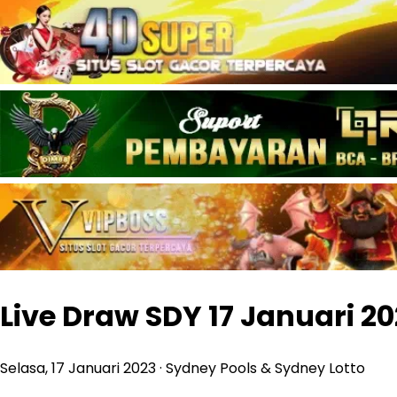
Live Draw SDY
17 Januari 2
Selasa, 17 Januari 2023
· Sydney Pools & Sydney Lotto