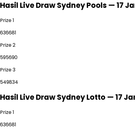
Hasil Live Draw Sydney Pools —
17 J
Prize 1
636681
Prize 2
595690
Prize 3
549834
Hasil Live Draw Sydney Lotto —
17 Ja
Prize 1
636681