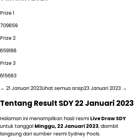
Prize 1
709859
Prize 2
859188
Prize 3
615683
←
21 Januari 2023
Lihat semua arsip
23 Januari 2023
→
Tentang Result SDY
22 Januari 2023
Halaman ini menampilkan hasil resmi
Live Draw SDY
untuk tanggal
Minggu, 22 Januari 2023
, diambil
langsung dari sumber resmi Sydney Pools.