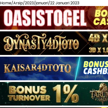
Home
/
Arsip
/
2023
/
januari
/
22 Januari 2023