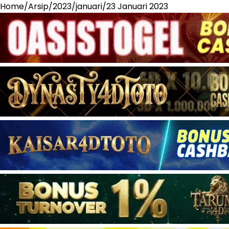
Home
/
Arsip
/
2023
/
januari
/
23 Januari 2023