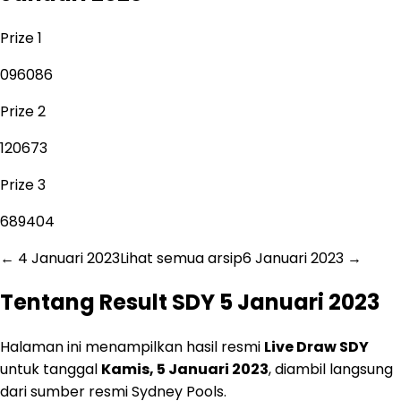
Prize 1
096086
Prize 2
120673
Prize 3
689404
←
4 Januari 2023
Lihat semua arsip
6 Januari 2023
→
Tentang Result SDY
5 Januari 2023
Halaman ini menampilkan hasil resmi
Live Draw SDY
untuk tanggal
Kamis, 5 Januari 2023
, diambil langsung
dari sumber resmi Sydney Pools.