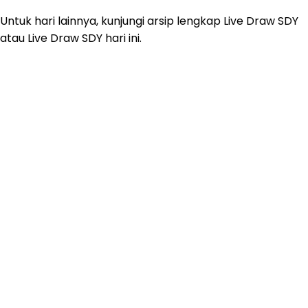
Untuk hari lainnya, kunjungi
arsip lengkap Live Draw SDY
atau
Live Draw SDY hari ini
.