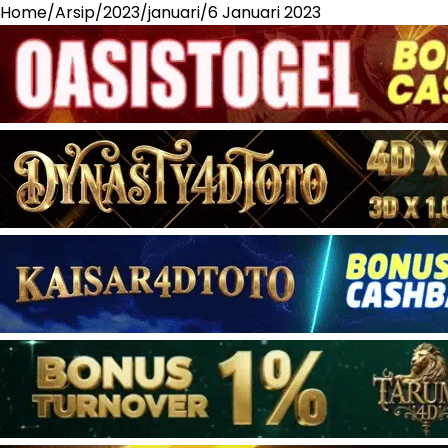
Home
/
Arsip
/
2023
/
januari
/
6 Januari 2023