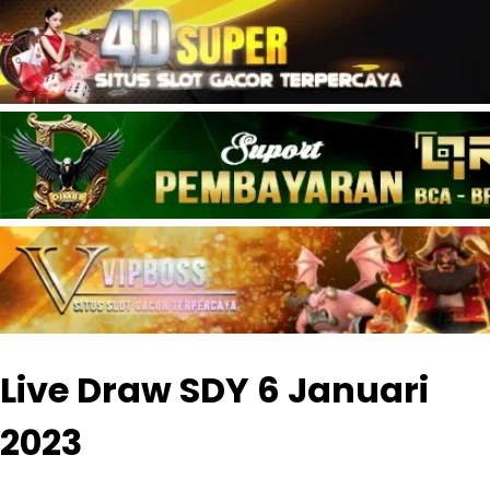
Live Draw SDY
6 Januari
2023