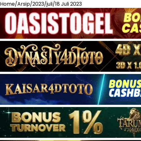
Home
/
Arsip
/
2023
/
juli
/
18 Juli 2023