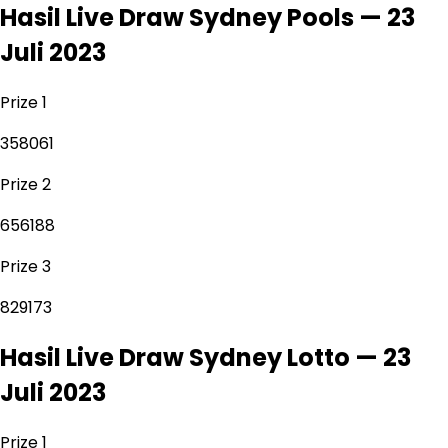
Hasil Live Draw Sydney Pools —
23
Juli 2023
Prize 1
358061
Prize 2
656188
Prize 3
829173
Hasil Live Draw Sydney Lotto —
23
Juli 2023
Prize 1