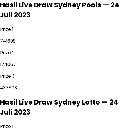
Hasil Live Draw Sydney Pools —
24
Juli 2023
Prize 1
741698
Prize 2
174067
Prize 3
437573
Hasil Live Draw Sydney Lotto —
24
Juli 2023
Prize 1