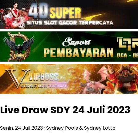
Live Draw SDY
24 Juli 2023
Senin, 24 Juli 2023
· Sydney Pools & Sydney Lotto