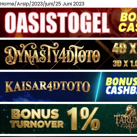
Home
/
Arsip
/
2023
/
juni
/
25 Juni 2023