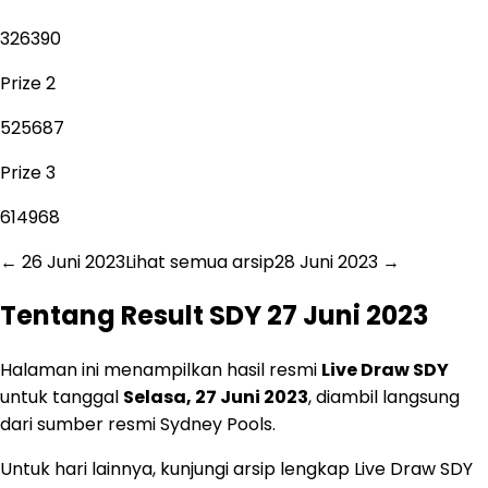
326390
Prize 2
525687
Prize 3
614968
←
26 Juni 2023
Lihat semua arsip
28 Juni 2023
→
Tentang Result SDY
27 Juni 2023
Halaman ini menampilkan hasil resmi
Live Draw SDY
untuk tanggal
Selasa, 27 Juni 2023
, diambil langsung
dari sumber resmi Sydney Pools.
Untuk hari lainnya, kunjungi
arsip lengkap Live Draw SDY