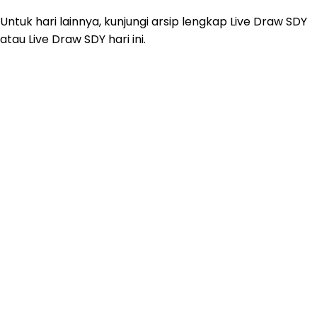
Untuk hari lainnya, kunjungi
arsip lengkap Live Draw SDY
atau
Live Draw SDY hari ini
.