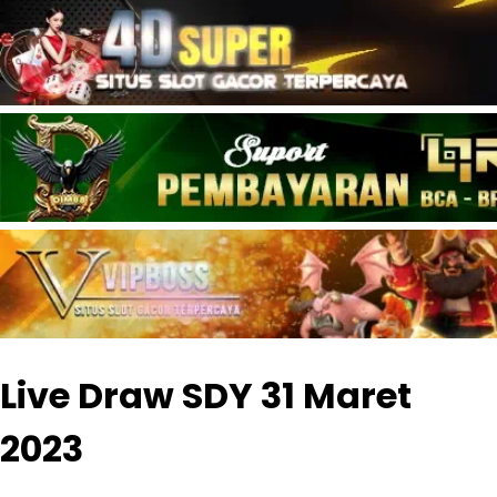
Live Draw SDY
31 Maret
2023