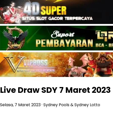
Live Draw SDY
7 Maret 2023
Selasa, 7 Maret 2023
· Sydney Pools & Sydney Lotto