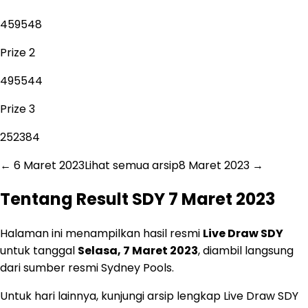
459548
Prize 2
495544
Prize 3
252384
←
6 Maret 2023
Lihat semua arsip
8 Maret 2023
→
Tentang Result SDY
7 Maret 2023
Halaman ini menampilkan hasil resmi
Live Draw SDY
untuk tanggal
Selasa, 7 Maret 2023
, diambil langsung
dari sumber resmi Sydney Pools.
Untuk hari lainnya, kunjungi
arsip lengkap Live Draw SDY