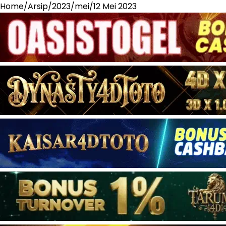
Home
/
Arsip
/
2023
/
mei
/
12 Mei 2023