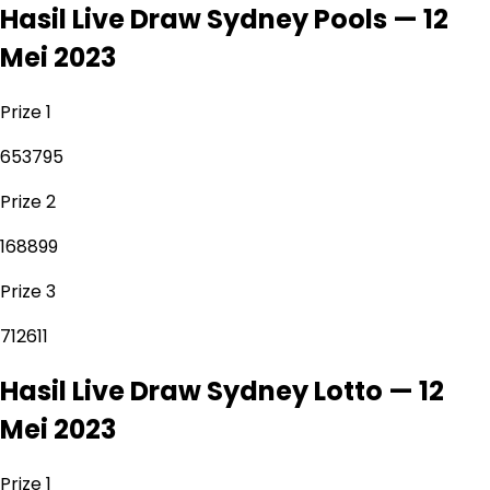
Hasil Live Draw Sydney Pools —
12
Mei 2023
Prize 1
653795
Prize 2
168899
Prize 3
712611
Hasil Live Draw Sydney Lotto —
12
Mei 2023
Prize 1