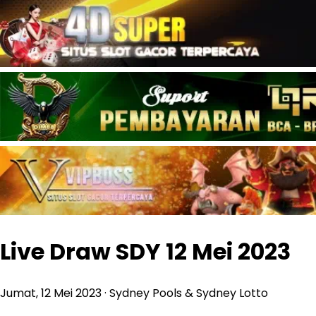
Live Draw SDY
12 Mei 2023
Jumat, 12 Mei 2023
· Sydney Pools & Sydney Lotto