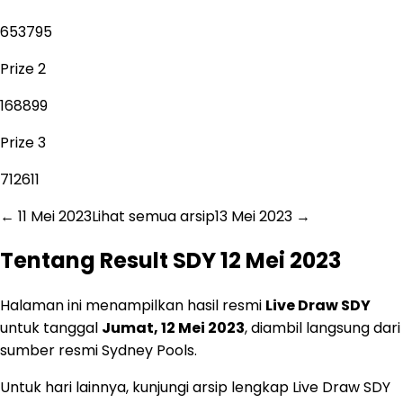
653795
Prize 2
168899
Prize 3
712611
←
11 Mei 2023
Lihat semua arsip
13 Mei 2023
→
Tentang Result SDY
12 Mei 2023
Halaman ini menampilkan hasil resmi
Live Draw SDY
untuk tanggal
Jumat, 12 Mei 2023
, diambil langsung dari
sumber resmi Sydney Pools.
Untuk hari lainnya, kunjungi
arsip lengkap Live Draw SDY