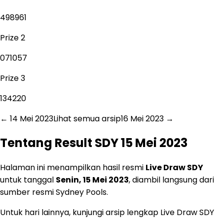
498961
Prize 2
071057
Prize 3
134220
←
14 Mei 2023
Lihat semua arsip
16 Mei 2023
→
Tentang Result SDY
15 Mei 2023
Halaman ini menampilkan hasil resmi
Live Draw SDY
untuk tanggal
Senin, 15 Mei 2023
, diambil langsung dari
sumber resmi Sydney Pools.
Untuk hari lainnya, kunjungi
arsip lengkap Live Draw SDY