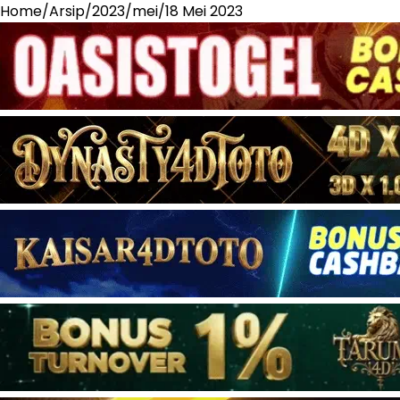
Home
/
Arsip
/
2023
/
mei
/
18 Mei 2023