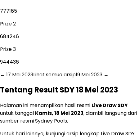
777165
Prize 2
684246
Prize 3
944436
←
17 Mei 2023
Lihat semua arsip
19 Mei 2023
→
Tentang Result SDY
18 Mei 2023
Halaman ini menampilkan hasil resmi
Live Draw SDY
untuk tanggal
Kamis, 18 Mei 2023
, diambil langsung dari
sumber resmi Sydney Pools.
Untuk hari lainnya, kunjungi
arsip lengkap Live Draw SDY