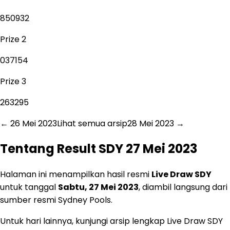
850932
Prize 2
037154
Prize 3
263295
←
26 Mei 2023
Lihat semua arsip
28 Mei 2023
→
Tentang Result SDY
27 Mei 2023
Halaman ini menampilkan hasil resmi
Live Draw SDY
untuk tanggal
Sabtu, 27 Mei 2023
, diambil langsung dari
sumber resmi Sydney Pools.
Untuk hari lainnya, kunjungi
arsip lengkap Live Draw SDY