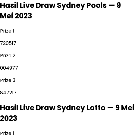
Hasil Live Draw Sydney Pools —
9
Mei 2023
Prize 1
720517
Prize 2
004977
Prize 3
847217
Hasil Live Draw Sydney Lotto —
9 Mei
2023
Prize 1