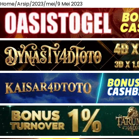
Home
/
Arsip
/
2023
/
mei
/
9 Mei 2023