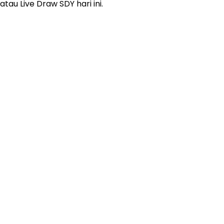
atau
Live Draw SDY hari ini
.