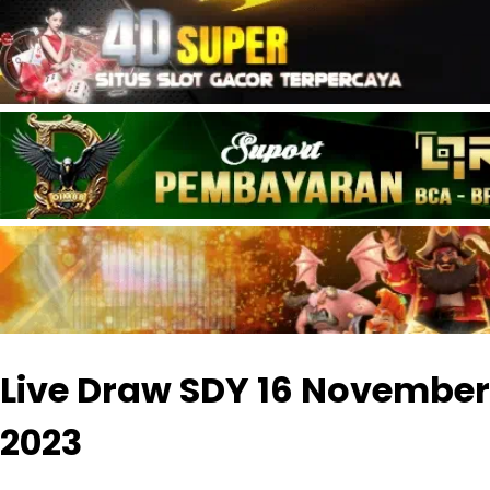
Live Draw SDY
16 November
2023