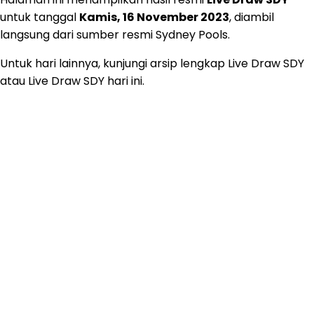
untuk tanggal
Kamis, 16 November 2023
, diambil
langsung dari sumber resmi Sydney Pools.
Untuk hari lainnya, kunjungi
arsip lengkap Live Draw SDY
atau
Live Draw SDY hari ini
.