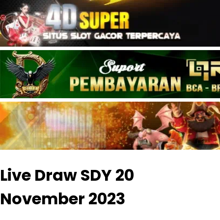
Live Draw SDY
20
November 2023