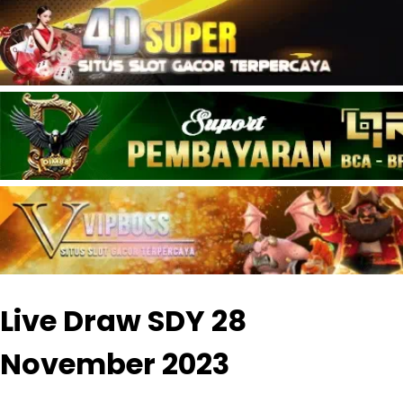
Live Draw SDY
28
November 2023