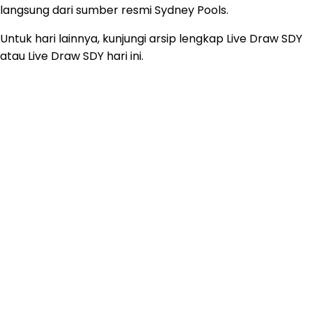
langsung dari sumber resmi Sydney Pools.
Untuk hari lainnya, kunjungi
arsip lengkap Live Draw SDY
atau
Live Draw SDY hari ini
.