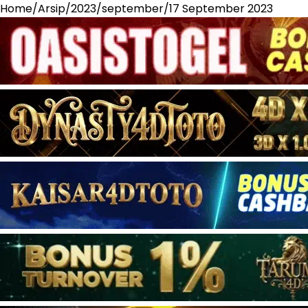
Home
/
Arsip
/
2023
/
september
/
17 September 2023