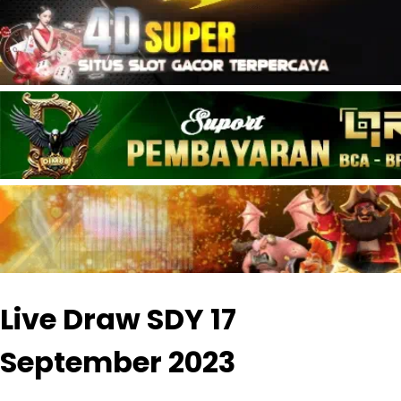
Live Draw SDY
17
September 2023