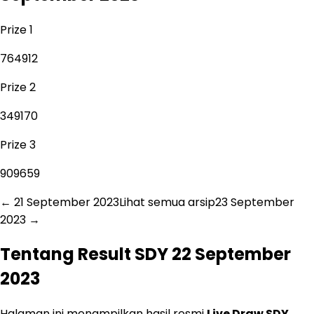
Prize 1
764912
Prize 2
349170
Prize 3
909659
←
21 September 2023
Lihat semua arsip
23 September
2023
→
Tentang Result SDY
22 September
2023
Halaman ini menampilkan hasil resmi
Live Draw SDY