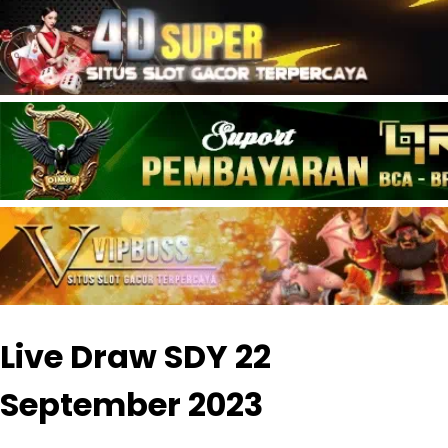
Live Draw SDY
22
September 2023