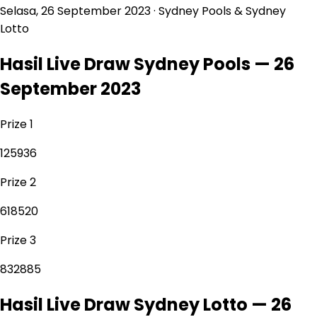
Selasa, 26 September 2023
· Sydney Pools & Sydney
Lotto
Hasil Live Draw Sydney Pools —
26
September 2023
Prize 1
125936
Prize 2
618520
Prize 3
832885
Hasil Live Draw Sydney Lotto —
26