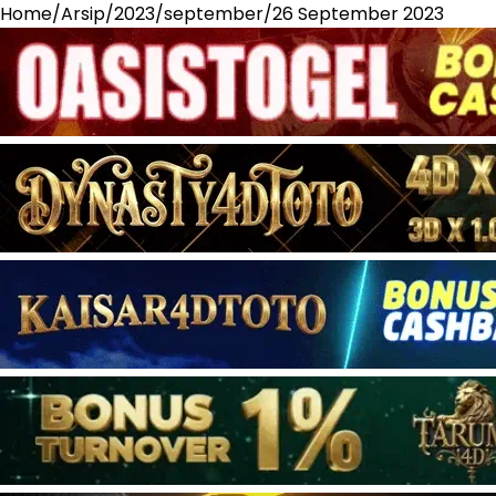
Home
/
Arsip
/
2023
/
september
/
26 September 2023