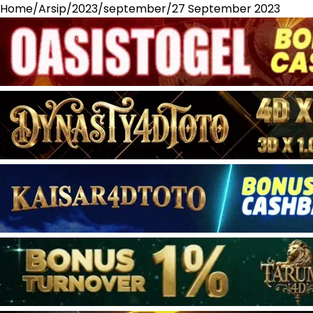
Home
/
Arsip
/
2023
/
september
/
27 September 2023