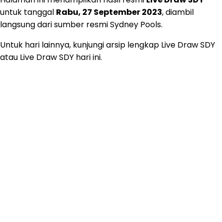
untuk tanggal
Rabu, 27 September 2023
, diambil
langsung dari sumber resmi Sydney Pools.
Untuk hari lainnya, kunjungi
arsip lengkap Live Draw SDY
atau
Live Draw SDY hari ini
.