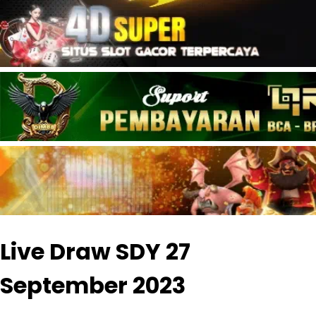
Live Draw SDY
27
September 2023