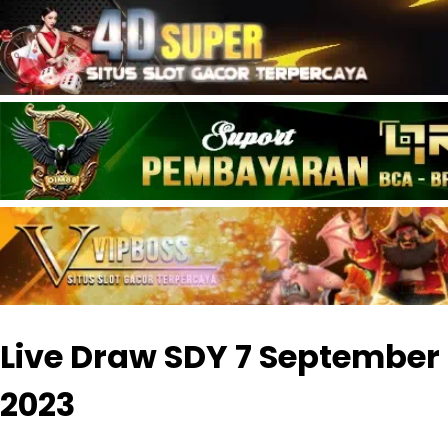
Live Draw SDY
7 September
2023