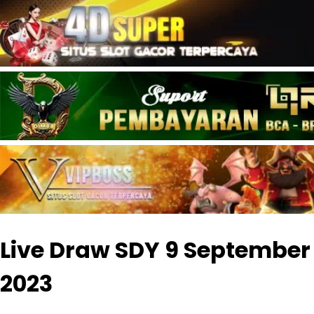
Live Draw SDY
9 September
2023